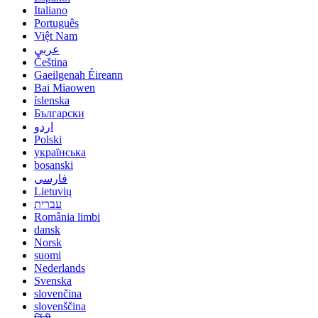
Italiano
Português
Việt Nam
عربي
Čeština
Gaeilgenah Éireann
Bai Miaowen
íslenska
Български
اردو
Polski
українська
bosanski
فارسی
Lietuvių
עברית
România limbi
dansk
Norsk
suomi
Nederlands
Svenska
slovenčina
slovenščina