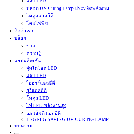
แถบ LED
หลอด UV Curing Lamp ประหยัดพลังงาน-
โมดูลแอลอีดี
โคมไฟพืช
ติดต่อเรา
บล็อก
ข่าว
ความรู้
แอปพลิเคชัน
จุ่มไดโอด LED
แถบ LED
ไออาร์แอลอีดี
ยูวีแอลอีดี
โมดูล LED
ไฟ LED พลังงานสูง
เอสเอ็มดี แอลอีดี
ENGREG SAVING UV CURING LAMP
บทความ