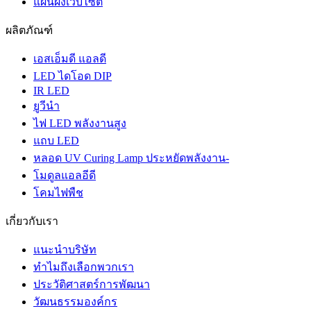
แผนผังเว็บไซต์
ผลิตภัณฑ์
เอสเอ็มดี แอลดี
LED ไดโอด DIP
IR LED
ยูวีนํา
ไฟ LED พลังงานสูง
แถบ LED
หลอด UV Curing Lamp ประหยัดพลังงาน-
โมดูลแอลอีดี
โคมไฟพืช
เกี่ยวกับเรา
แนะนำบริษัท
ทำไมถึงเลือกพวกเรา
ประวัติศาสตร์การพัฒนา
วัฒนธรรมองค์กร