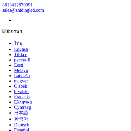
8613412570091
sales@zhidingled.com
ภาษา
ไทย
English
Türkçe
русский
Eesti
Melayu
Latviešu
magyar
O'zbek
hrvatski
Français
Ελληνικά
Cymraeg
日本語
한국어
Deutsch
Español